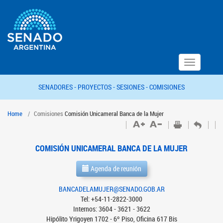
Toggle
navigation
SENADORES -
PROYECTOS -
SESIONES -
COMISIONES
Home
Comisiones
Comisión Unicameral Banca de la Mujer
COMISIÓN UNICAMERAL BANCA DE LA MUJER
Agenda de reunión
BANCADELAMUJER@SENADO.GOB.AR
Tel: +54-11-2822-3000
Internos: 3604 - 3621 - 3622
Hipólito Yrigoyen 1702 - 6º Piso, Oficina 617 Bis