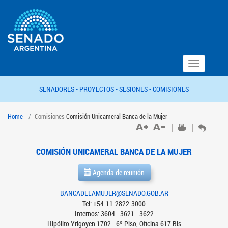
Toggle
navigation
SENADORES -
PROYECTOS -
SESIONES -
COMISIONES
Home
Comisiones
Comisión Unicameral Banca de la Mujer
COMISIÓN UNICAMERAL BANCA DE LA MUJER
Agenda de reunión
BANCADELAMUJER@SENADO.GOB.AR
Tel: +54-11-2822-3000
Internos: 3604 - 3621 - 3622
Hipólito Yrigoyen 1702 - 6º Piso, Oficina 617 Bis