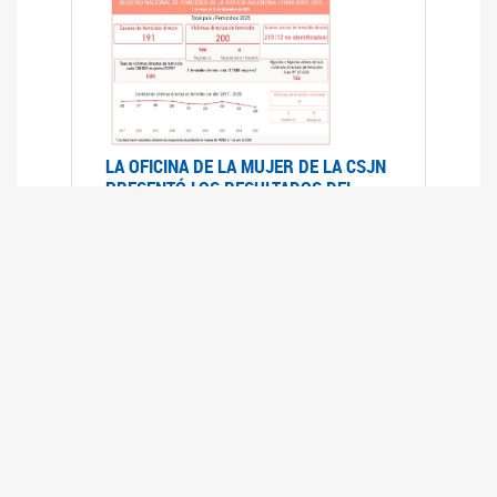
LA OFICINA DE LA MUJER DE LA CSJN
PRESENTÓ LOS RESULTADOS DEL
REGISTRO NACIONAL DE FEMICIDIOS
DE LA JUSTICIA ARGENTINA 2025
17/07/2026
El Registro Nacional de Femicidios de la
Justicia Argentina (RNFJA) identifica y analiza
las 204 causas judiciales iniciadas en 2025, en
las que se investigan los presuntos femicidios
de 200 mujeres cis, trans y travestis. Los datos
se encuentran disponibles para su consulta a
través de una nueva he