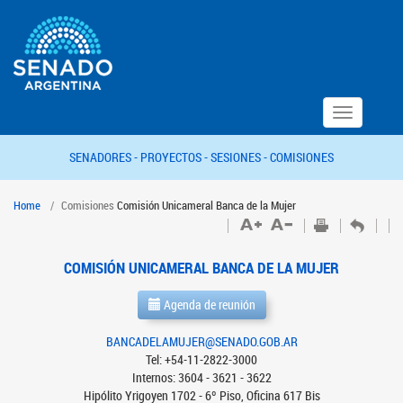
Toggle
navigation
SENADORES -
PROYECTOS -
SESIONES -
COMISIONES
Home
Comisiones
Comisión Unicameral Banca de la Mujer
COMISIÓN UNICAMERAL BANCA DE LA MUJER
Agenda de reunión
BANCADELAMUJER@SENADO.GOB.AR
Tel: +54-11-2822-3000
Internos: 3604 - 3621 - 3622
Hipólito Yrigoyen 1702 - 6º Piso, Oficina 617 Bis