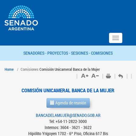
Toggle
navigation
SENADORES -
PROYECTOS -
SESIONES -
COMISIONES
Home
Comisiones
Comisión Unicameral Banca de la Mujer
COMISIÓN UNICAMERAL BANCA DE LA MUJER
Agenda de reunión
BANCADELAMUJER@SENADO.GOB.AR
Tel: +54-11-2822-3000
Internos: 3604 - 3621 - 3622
Hipólito Yrigoyen 1702 - 6º Piso, Oficina 617 Bis