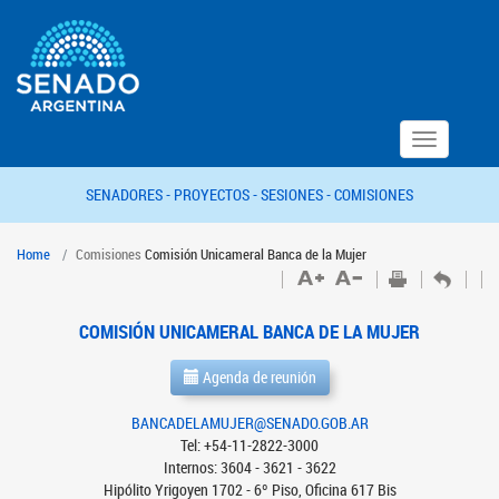
Toggle
navigation
SENADORES -
PROYECTOS -
SESIONES -
COMISIONES
Home
Comisiones
Comisión Unicameral Banca de la Mujer
COMISIÓN UNICAMERAL BANCA DE LA MUJER
Agenda de reunión
BANCADELAMUJER@SENADO.GOB.AR
Tel: +54-11-2822-3000
Internos: 3604 - 3621 - 3622
Hipólito Yrigoyen 1702 - 6º Piso, Oficina 617 Bis