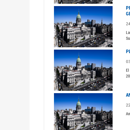
P
G
2
La
Su
P
0
El
20
A
2
An