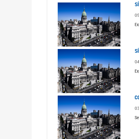
S
0
Ex
S
0
Ex
C
0
Se