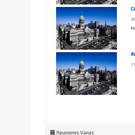
C
3
Po
A
1
Reuniones Varias