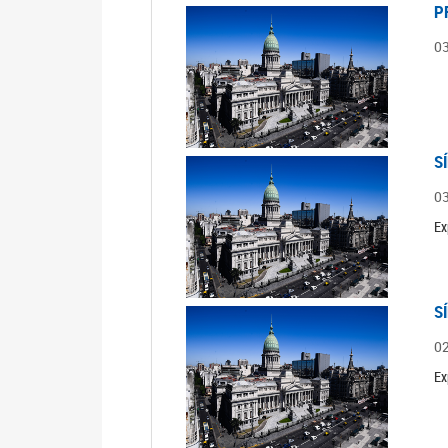
P
0
S
0
Ex
S
0
Ex