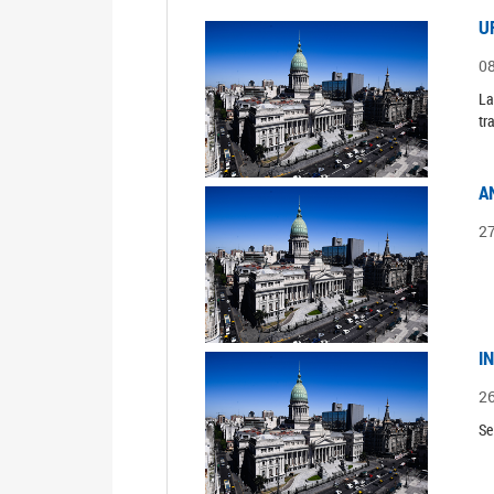
U
0
La
tr
A
2
I
2
Se