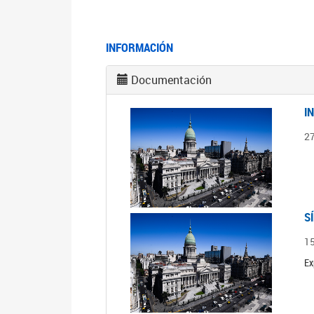
INFORMACIÓN
Documentación
I
2
S
1
Ex