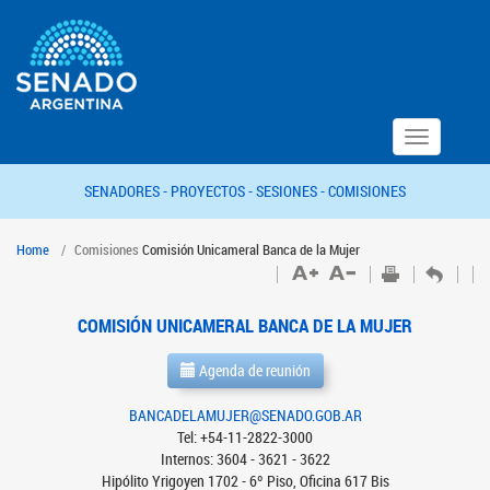
Toggle
navigation
SENADORES -
PROYECTOS -
SESIONES -
COMISIONES
Home
Comisiones
Comisión Unicameral Banca de la Mujer
COMISIÓN UNICAMERAL BANCA DE LA MUJER
Agenda de reunión
BANCADELAMUJER@SENADO.GOB.AR
Tel: +54-11-2822-3000
Internos: 3604 - 3621 - 3622
Hipólito Yrigoyen 1702 - 6º Piso, Oficina 617 Bis