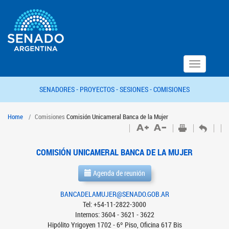
Toggle
navigation
SENADORES -
PROYECTOS -
SESIONES -
COMISIONES
Home
Comisiones
Comisión Unicameral Banca de la Mujer
COMISIÓN UNICAMERAL BANCA DE LA MUJER
Agenda de reunión
BANCADELAMUJER@SENADO.GOB.AR
Tel: +54-11-2822-3000
Internos: 3604 - 3621 - 3622
Hipólito Yrigoyen 1702 - 6º Piso, Oficina 617 Bis