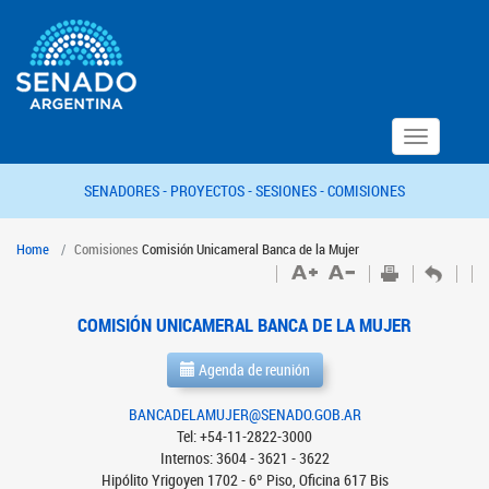
Toggle
navigation
SENADORES -
PROYECTOS -
SESIONES -
COMISIONES
Home
Comisiones
Comisión Unicameral Banca de la Mujer
COMISIÓN UNICAMERAL BANCA DE LA MUJER
Agenda de reunión
BANCADELAMUJER@SENADO.GOB.AR
Tel: +54-11-2822-3000
Internos: 3604 - 3621 - 3622
Hipólito Yrigoyen 1702 - 6º Piso, Oficina 617 Bis