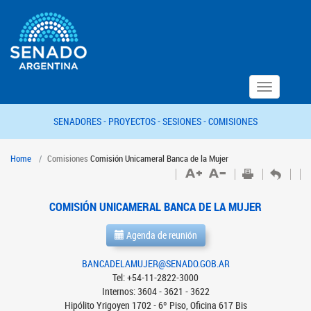
Toggle
navigation
SENADORES -
PROYECTOS -
SESIONES -
COMISIONES
Home
Comisiones
Comisión Unicameral Banca de la Mujer
COMISIÓN UNICAMERAL BANCA DE LA MUJER
Agenda de reunión
BANCADELAMUJER@SENADO.GOB.AR
Tel: +54-11-2822-3000
Internos: 3604 - 3621 - 3622
Hipólito Yrigoyen 1702 - 6º Piso, Oficina 617 Bis