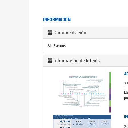
INFORMACIÓN
Documentación
Sin Eventos
Información de Interés
A
2
La
po
I
2