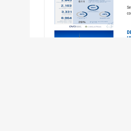
Se
co
D
H
0
La
U
M
0
La
ci
U
1