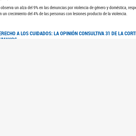
 observa un alza del 9% en las denuncias por violencia de género y doméstica, respe
n un crecimiento del 4% de las personas con lesiones producto de la violencia.
ERECHO A LOS CUIDADOS: LA OPINIÓN CONSULTIVA 31 DE LA COR
UMANOS
7/08/2025
 Corte IDH se pronunció sobre el derecho a los cuidados por pedido del Estado arg
FEM - RELEVAMIENTO DEL ESTADO DE LAS INVESTIGACIONES JUDI
UJERES CIS, MUJERES TRANS Y TRAVESTIS EN LA CIUDAD AUTÓN
6/06/2023
 UFEM presenta un estudio anual sobre el estado y la evolución de las investigacion
s, mujeres trans y travestis
FEM - INFORME RELEVAMIENTO DE FUENTES SECUNDARIAS DE DAT
6/05/2023