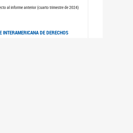
cto al informe anterior (cuarto trimestre de 2024)
TE INTERAMERICANA DE DERECHOS
entino
CIALES POR MUERTES VIOLENTAS DE
OMA DE BUENOS AIRES
es judiciales por muertes violentas de mujeres
OS SOBRE VIOLENCIA SEXUAL