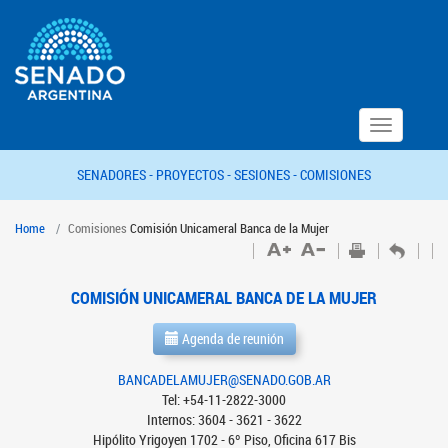
Toggle
navigation
SENADORES -
PROYECTOS -
SESIONES -
COMISIONES
Home
Comisiones
Comisión Unicameral Banca de la Mujer
COMISIÓN UNICAMERAL BANCA DE LA MUJER
Agenda de reunión
BANCADELAMUJER@SENADO.GOB.AR
Tel: +54-11-2822-3000
Internos: 3604 - 3621 - 3622
Hipólito Yrigoyen 1702 - 6º Piso, Oficina 617 Bis