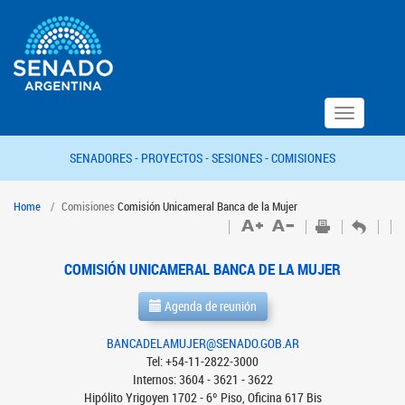
Toggle
navigation
SENADORES -
PROYECTOS -
SESIONES -
COMISIONES
Home
Comisiones
Comisión Unicameral Banca de la Mujer
COMISIÓN UNICAMERAL BANCA DE LA MUJER
Agenda de reunión
BANCADELAMUJER@SENADO.GOB.AR
Tel: +54-11-2822-3000
Internos: 3604 - 3621 - 3622
Hipólito Yrigoyen 1702 - 6º Piso, Oficina 617 Bis