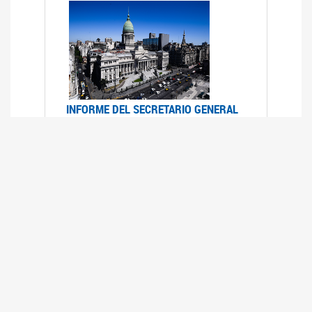
INFORME DEL SECRETARIO GENERAL
DE ONU SOBRE ACCESO A LA
JUSTICIA PARA MUJERES Y NIÑAS
12/06/2026
Durante el 70 período de sesiones de la
Comisión de la Condición Jurídica y Social de la
Mujer, el Secretario General de las Naciones
Unidas presentó el Informe "Garantizar y
fortalecer el acceso a la justicia para todas las
mujeres y las niñas".