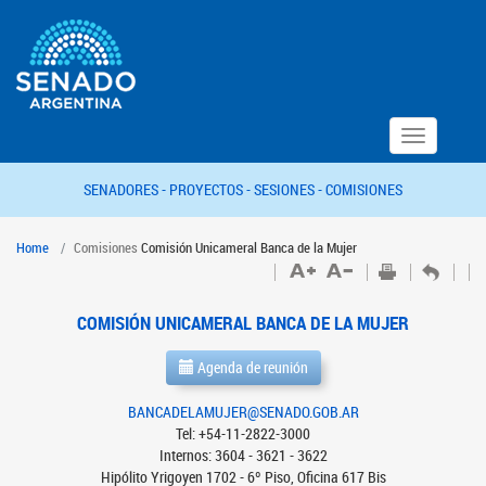
Toggle
navigation
SENADORES -
PROYECTOS -
SESIONES -
COMISIONES
Home
Comisiones
Comisión Unicameral Banca de la Mujer
COMISIÓN UNICAMERAL BANCA DE LA MUJER
Agenda de reunión
BANCADELAMUJER@SENADO.GOB.AR
Tel: +54-11-2822-3000
Internos: 3604 - 3621 - 3622
Hipólito Yrigoyen 1702 - 6º Piso, Oficina 617 Bis