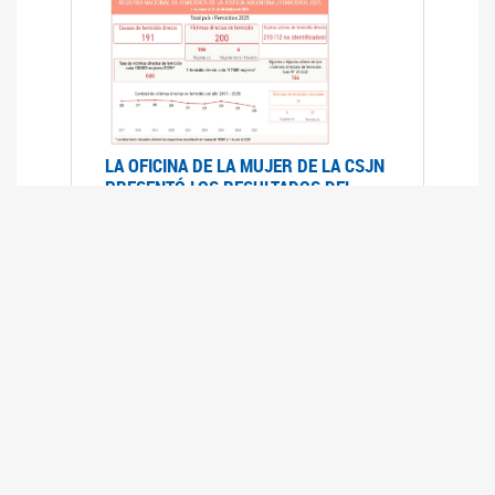
LA OFICINA DE LA MUJER DE LA CSJN
PRESENTÓ LOS RESULTADOS DEL
REGISTRO NACIONAL DE FEMICIDIOS
DE LA JUSTICIA ARGENTINA 2025
17/07/2026
El Registro Nacional de Femicidios de la
Justicia Argentina (RNFJA) identifica y analiza
las 204 causas judiciales iniciadas en 2025, en
las que se investigan los presuntos femicidios
de 200 mujeres cis, trans y travestis. Los datos
se encuentran disponibles para su consulta a
través de una nueva he