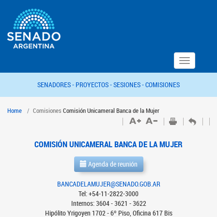
Toggle
navigation
SENADORES -
PROYECTOS -
SESIONES -
COMISIONES
Home
Comisiones
Comisión Unicameral Banca de la Mujer
COMISIÓN UNICAMERAL BANCA DE LA MUJER
Agenda de reunión
BANCADELAMUJER@SENADO.GOB.AR
Tel: +54-11-2822-3000
Internos: 3604 - 3621 - 3622
Hipólito Yrigoyen 1702 - 6º Piso, Oficina 617 Bis