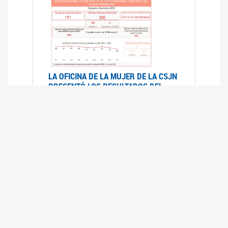
LA OFICINA DE LA MUJER DE LA CSJN
PRESENTÓ LOS RESULTADOS DEL
REGISTRO NACIONAL DE FEMICIDIOS
DE LA JUSTICIA ARGENTINA 2025
17/07/2026
El Registro Nacional de Femicidios de la
Justicia Argentina (RNFJA) identifica y analiza
las 204 causas judiciales iniciadas en 2025, en
las que se investigan los presuntos femicidios
de 200 mujeres cis, trans y travestis. Los datos
se encuentran disponibles para su consulta a
través de una nueva he