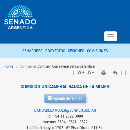
Toggle
navigation
SENADORES -
PROYECTOS -
SESIONES -
COMISIONES
Home
Comisiones
Comisión Unicameral Banca de la Mujer
COMISIÓN UNICAMERAL BANCA DE LA MUJER
Agenda de reunión
BANCADELAMUJER@SENADO.GOB.AR
Tel: +54-11-2822-3000
Internos: 3604 - 3621 - 3622
Hipólito Yrigoyen 1702 - 6º Piso, Oficina 617 Bis