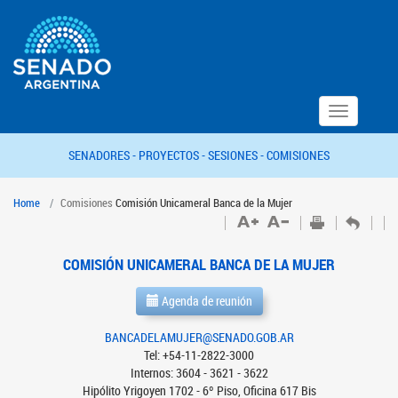
Toggle
navigation
SENADORES -
PROYECTOS -
SESIONES -
COMISIONES
Home
Comisiones
Comisión Unicameral Banca de la Mujer
COMISIÓN UNICAMERAL BANCA DE LA MUJER
Agenda de reunión
BANCADELAMUJER@SENADO.GOB.AR
Tel: +54-11-2822-3000
Internos: 3604 - 3621 - 3622
Hipólito Yrigoyen 1702 - 6º Piso, Oficina 617 Bis