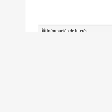
Información de Interés
U
0
La
tr
A
2