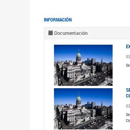
INFORMACIÓN
Documentación
E
0
Se
S
C
0
Se
Co