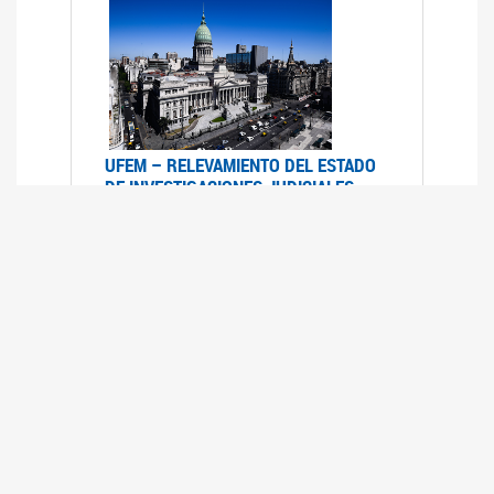
UFEM – RELEVAMIENTO DEL ESTADO
DE INVESTIGACIONES JUDICIALES
2015-2020
08/03/2022
La UFEM presenta el "Relevamiento del estado
de las investigaciones judiciales por muertes
violentas de mujeres cis, mujeres trans y
travestis en la Ciudad Autónoma de Buenos
Aires (años 2015-2020)"