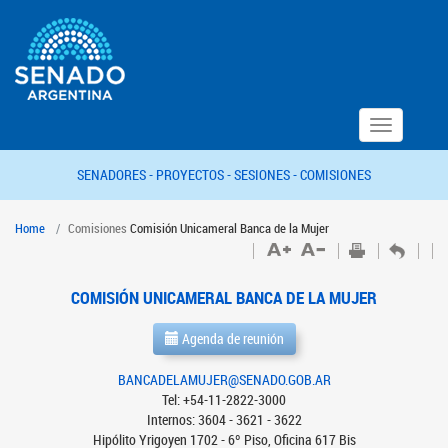
Toggle
navigation
SENADORES -
PROYECTOS -
SESIONES -
COMISIONES
Home
Comisiones
Comisión Unicameral Banca de la Mujer
COMISIÓN UNICAMERAL BANCA DE LA MUJER
Agenda de reunión
BANCADELAMUJER@SENADO.GOB.AR
Tel: +54-11-2822-3000
Internos: 3604 - 3621 - 3622
Hipólito Yrigoyen 1702 - 6º Piso, Oficina 617 Bis