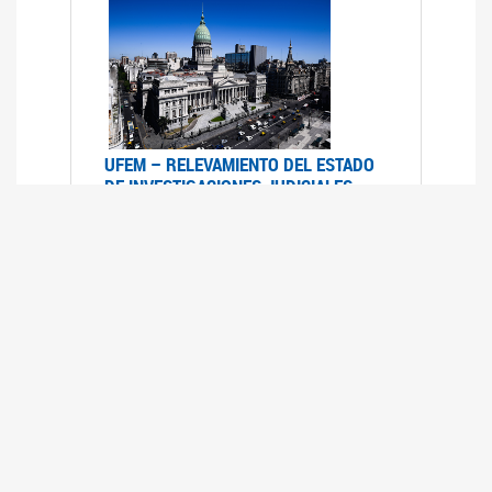
UFEM – RELEVAMIENTO DEL ESTADO
DE INVESTIGACIONES JUDICIALES
2015-2020
08/03/2022
La UFEM presenta el "Relevamiento del estado
de las investigaciones judiciales por muertes
violentas de mujeres cis, mujeres trans y
travestis en la Ciudad Autónoma de Buenos
Aires (años 2015-2020)"