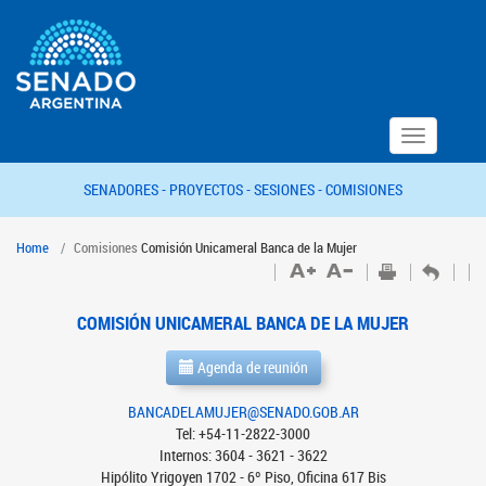
Toggle
navigation
SENADORES -
PROYECTOS -
SESIONES -
COMISIONES
Home
Comisiones
Comisión Unicameral Banca de la Mujer
COMISIÓN UNICAMERAL BANCA DE LA MUJER
Agenda de reunión
BANCADELAMUJER@SENADO.GOB.AR
Tel: +54-11-2822-3000
Internos: 3604 - 3621 - 3622
Hipólito Yrigoyen 1702 - 6º Piso, Oficina 617 Bis