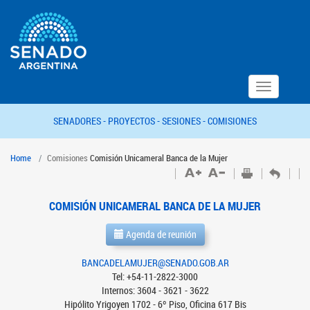
Toggle
navigation
SENADORES -
PROYECTOS -
SESIONES -
COMISIONES
Home
Comisiones
Comisión Unicameral Banca de la Mujer
COMISIÓN UNICAMERAL BANCA DE LA MUJER
Agenda de reunión
BANCADELAMUJER@SENADO.GOB.AR
Tel: +54-11-2822-3000
Internos: 3604 - 3621 - 3622
Hipólito Yrigoyen 1702 - 6º Piso, Oficina 617 Bis