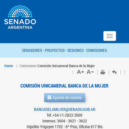
Toggle
navigation
SENADORES -
PROYECTOS -
SESIONES -
COMISIONES
Home
Comisiones
Comisión Unicameral Banca de la Mujer
COMISIÓN UNICAMERAL BANCA DE LA MUJER
Agenda de reunión
BANCADELAMUJER@SENADO.GOB.AR
Tel: +54-11-2822-3000
Internos: 3604 - 3621 - 3622
Hipólito Yrigoyen 1702 - 6º Piso, Oficina 617 Bis