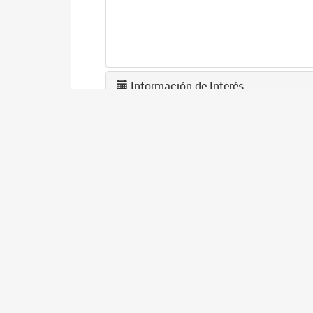
Información de Interés
L
F
1
El
en
co
I
D
1
El
gé