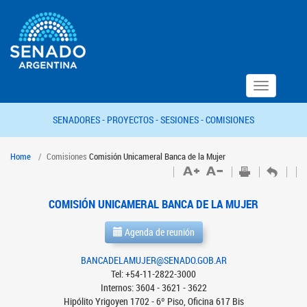
Toggle
navigation
SENADORES -
PROYECTOS -
SESIONES -
COMISIONES
Home
Comisiones
Comisión Unicameral Banca de la Mujer
COMISIÓN UNICAMERAL BANCA DE LA MUJER
Agenda de reunión
BANCADELAMUJER@SENADO.GOB.AR
Tel: +54-11-2822-3000
Internos: 3604 - 3621 - 3622
Hipólito Yrigoyen 1702 - 6º Piso, Oficina 617 Bis