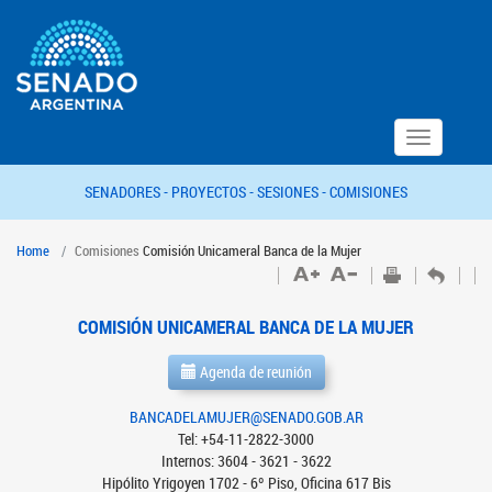
Toggle
navigation
SENADORES -
PROYECTOS -
SESIONES -
COMISIONES
Home
Comisiones
Comisión Unicameral Banca de la Mujer
COMISIÓN UNICAMERAL BANCA DE LA MUJER
Agenda de reunión
BANCADELAMUJER@SENADO.GOB.AR
Tel: +54-11-2822-3000
Internos: 3604 - 3621 - 3622
Hipólito Yrigoyen 1702 - 6º Piso, Oficina 617 Bis