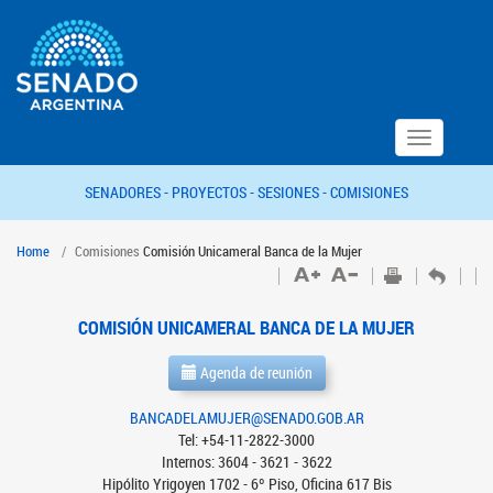
Toggle
navigation
SENADORES -
PROYECTOS -
SESIONES -
COMISIONES
Home
Comisiones
Comisión Unicameral Banca de la Mujer
COMISIÓN UNICAMERAL BANCA DE LA MUJER
Agenda de reunión
BANCADELAMUJER@SENADO.GOB.AR
Tel: +54-11-2822-3000
Internos: 3604 - 3621 - 3622
Hipólito Yrigoyen 1702 - 6º Piso, Oficina 617 Bis