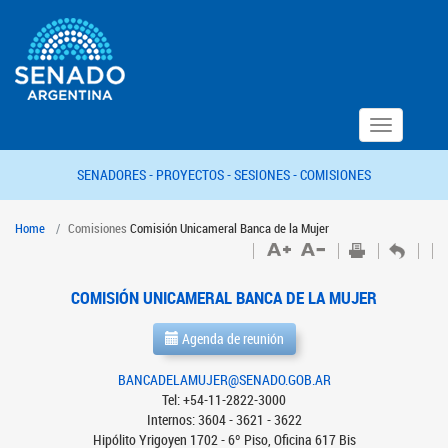
Toggle
navigation
SENADORES -
PROYECTOS -
SESIONES -
COMISIONES
Home
Comisiones
Comisión Unicameral Banca de la Mujer
COMISIÓN UNICAMERAL BANCA DE LA MUJER
Agenda de reunión
BANCADELAMUJER@SENADO.GOB.AR
Tel: +54-11-2822-3000
Internos: 3604 - 3621 - 3622
Hipólito Yrigoyen 1702 - 6º Piso, Oficina 617 Bis