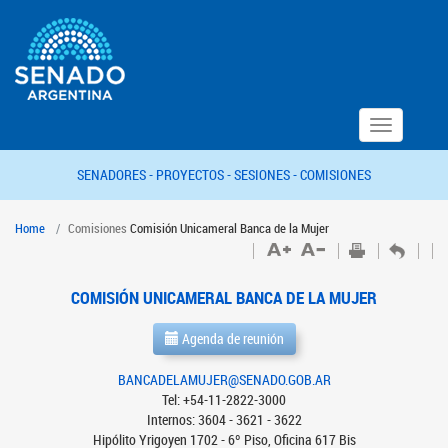
Toggle
navigation
SENADORES -
PROYECTOS -
SESIONES -
COMISIONES
Home
Comisiones
Comisión Unicameral Banca de la Mujer
COMISIÓN UNICAMERAL BANCA DE LA MUJER
Agenda de reunión
BANCADELAMUJER@SENADO.GOB.AR
Tel: +54-11-2822-3000
Internos: 3604 - 3621 - 3622
Hipólito Yrigoyen 1702 - 6º Piso, Oficina 617 Bis