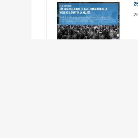
2
2
2
2
R
3
En
Cá
ta