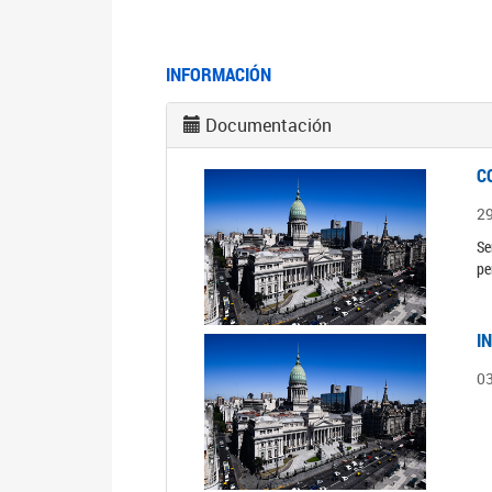
INFORMACIÓN
Documentación
C
2
Se
pe
I
0