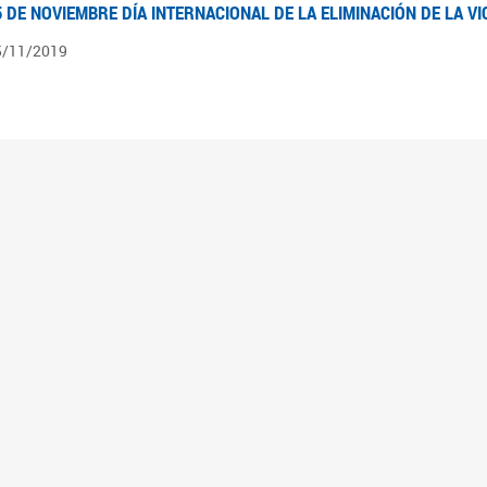
5 DE NOVIEMBRE DÍA INTERNACIONAL DE LA ELIMINACIÓN DE LA V
5/11/2019
3 DE SEPTIEMBRE DÍA NACIONAL DE LOS DERECHOS POLÍTICOS DE
3/09/2019
ECORRIDO PARLAMENTARIO DE LEYES VIGENTES
0/04/2019
 los organigramas encontraran el recorrido resumido del camino parlamentario que 
mara de Senadores hasta su promulgación como Ley, podrán ver en particular lo rea
mbién por las comisiones intervinientes