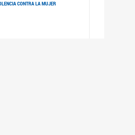
IOLENCIA CONTRA LA MUJER
 LA MUJER
realizó cada expediente desde su ingreso a la
lizado la comisión Banca de la Mujer y así