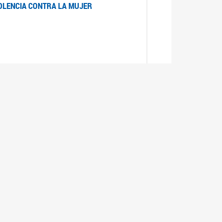
IOLENCIA CONTRA LA MUJER
 LA MUJER
realizó cada expediente desde su ingreso a la
lizado la comisión Banca de la Mujer y así