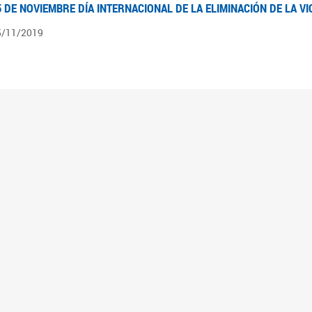
5 DE NOVIEMBRE DÍA INTERNACIONAL DE LA ELIMINACIÓN DE LA V
5/11/2019
3 DE SEPTIEMBRE DÍA NACIONAL DE LOS DERECHOS POLÍTICOS DE
3/09/2019
ECORRIDO PARLAMENTARIO DE LEYES VIGENTES
0/04/2019
 los organigramas encontraran el recorrido resumido del camino parlamentario que 
mara de Senadores hasta su promulgación como Ley, podrán ver en particular lo rea
mbién por las comisiones intervinientes