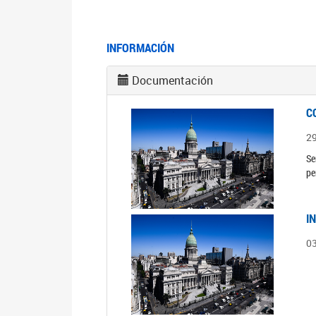
INFORMACIÓN
Documentación
C
2
Se
pe
I
0