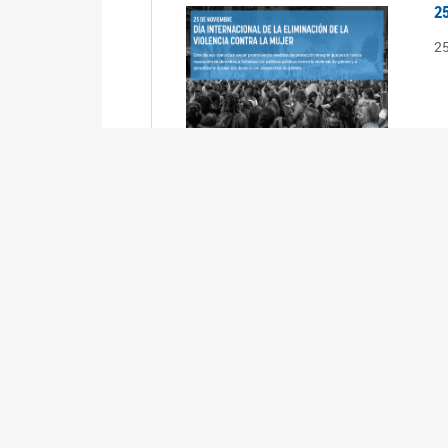
2
2
2
2
R
3
En
Cá
ta