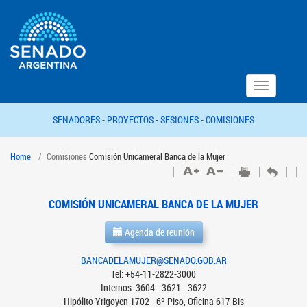
Toggle
navigation
SENADORES -
PROYECTOS -
SESIONES -
COMISIONES
Home
Comisiones
Comisión Unicameral Banca de la Mujer
COMISIÓN UNICAMERAL BANCA DE LA MUJER
Agenda de reunión
BANCADELAMUJER@SENADO.GOB.AR
Tel: +54-11-2822-3000
Internos: 3604 - 3621 - 3622
Hipólito Yrigoyen 1702 - 6º Piso, Oficina 617 Bis