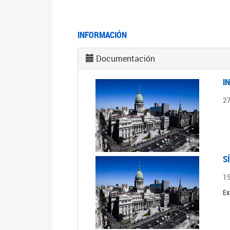
INFORMACIÓN
Documentación
I
2
S
1
Ex