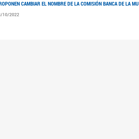
ROPONEN CAMBIAR EL NOMBRE DE LA COMISIÓN BANCA DE LA M
3/10/2022
ÍNTESIS N° 4
3/08/2022
pedientes pendientes en la Comisión Banca de la Mujer desde el 03/06/22 al 03/08
ÍNTESIS 3°
2/06/2022
pedientes pendientes en la Comisión Banca de la Mujer desde el 06/04/22 al 02/06