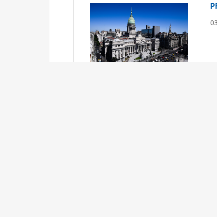
P
0
S
0
Ex
S
0
Ex