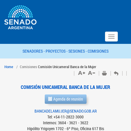
Toggle
navigation
SENADORES -
PROYECTOS -
SESIONES -
COMISIONES
Home
Comisiones
Comisión Unicameral Banca de la Mujer
COMISIÓN UNICAMERAL BANCA DE LA MUJER
Agenda de reunión
BANCADELAMUJER@SENADO.GOB.AR
Tel: +54-11-2822-3000
Internos: 3604 - 3621 - 3622
Hipólito Yrigoyen 1702 - 6º Piso, Oficina 617 Bis