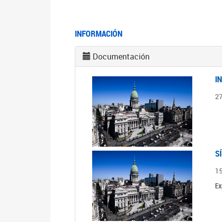
INFORMACIÓN
Documentación
I
2
S
1
Ex