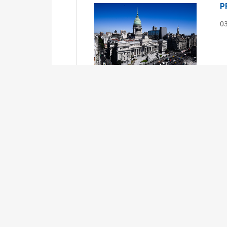
P
0
S
0
Ex
S
0
Ex