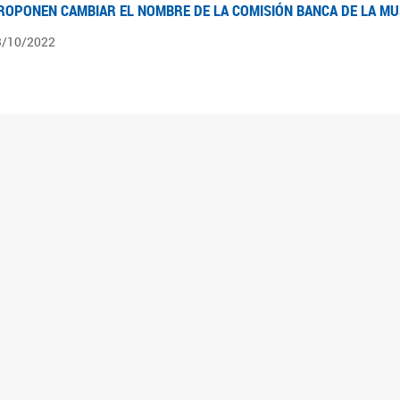
ROPONEN CAMBIAR EL NOMBRE DE LA COMISIÓN BANCA DE LA M
3/10/2022
ÍNTESIS N° 4
3/08/2022
pedientes pendientes en la Comisión Banca de la Mujer desde el 03/06/22 al 03/08
ÍNTESIS 3°
2/06/2022
pedientes pendientes en la Comisión Banca de la Mujer desde el 06/04/22 al 02/06