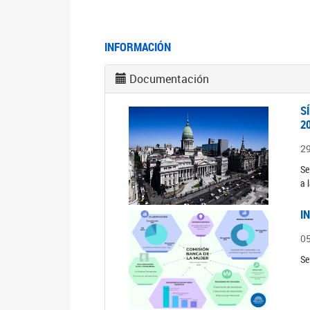
INFORMACIÓN
Documentación
S
2
2
Se
a 
I
0
Se