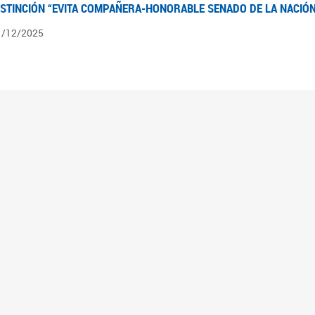
ISTINCIÓN “EVITA COMPAÑERA-HONORABLE SENADO DE LA NACIÓN
1/12/2025
ÍNTESIS INFORMATIVA DE LOS EXPEDIENTES PENDIENTES EN LA COM
025
3/10/2025
ÍNTESIS INFORMATIVA DE LOS EXPEDIENTES PENDIENTES EN LA COM
025
1/10/2025