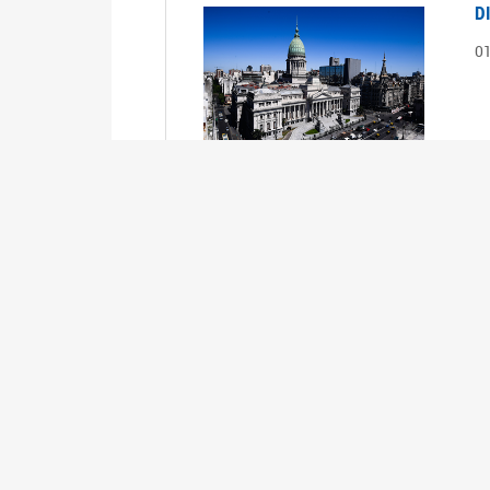
D
0
S
2
1
S
2
0