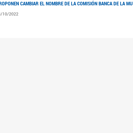
ROPONEN CAMBIAR EL NOMBRE DE LA COMISIÓN BANCA DE LA M
3/10/2022
ÍNTESIS N° 4
3/08/2022
pedientes pendientes en la Comisión Banca de la Mujer desde el 03/06/22 al 03/08
ÍNTESIS 3°
2/06/2022
pedientes pendientes en la Comisión Banca de la Mujer desde el 06/04/22 al 02/06