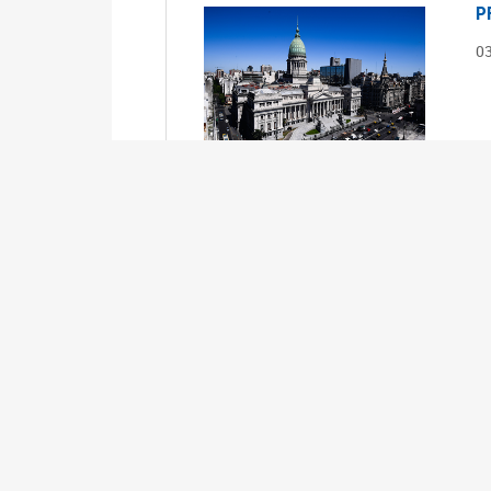
P
0
S
0
Ex
S
0
Ex