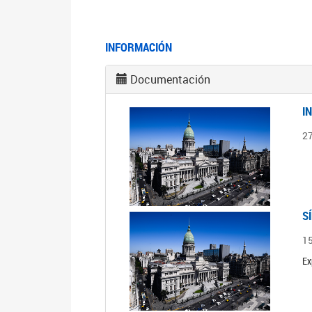
INFORMACIÓN
Documentación
I
2
S
1
Ex