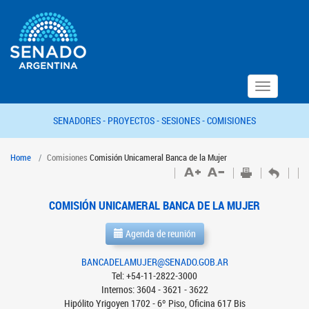
Toggle
navigation
SENADORES -
PROYECTOS -
SESIONES -
COMISIONES
Home
Comisiones
Comisión Unicameral Banca de la Mujer
COMISIÓN UNICAMERAL BANCA DE LA MUJER
Agenda de reunión
BANCADELAMUJER@SENADO.GOB.AR
Tel: +54-11-2822-3000
Internos: 3604 - 3621 - 3622
Hipólito Yrigoyen 1702 - 6º Piso, Oficina 617 Bis