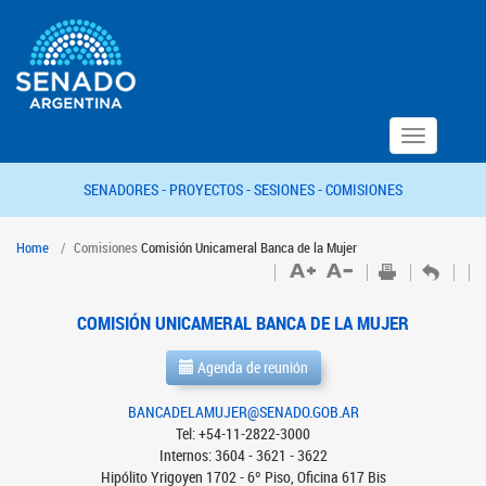
Toggle
navigation
SENADORES -
PROYECTOS -
SESIONES -
COMISIONES
Home
Comisiones
Comisión Unicameral Banca de la Mujer
COMISIÓN UNICAMERAL BANCA DE LA MUJER
Agenda de reunión
BANCADELAMUJER@SENADO.GOB.AR
Tel: +54-11-2822-3000
Internos: 3604 - 3621 - 3622
Hipólito Yrigoyen 1702 - 6º Piso, Oficina 617 Bis