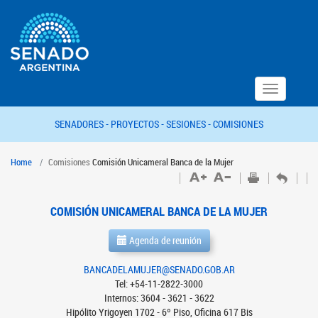
Toggle
navigation
SENADORES -
PROYECTOS -
SESIONES -
COMISIONES
Home
Comisiones
Comisión Unicameral Banca de la Mujer
COMISIÓN UNICAMERAL BANCA DE LA MUJER
Agenda de reunión
BANCADELAMUJER@SENADO.GOB.AR
Tel: +54-11-2822-3000
Internos: 3604 - 3621 - 3622
Hipólito Yrigoyen 1702 - 6º Piso, Oficina 617 Bis