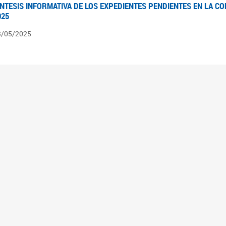
ÍNTESIS INFORMATIVA DE LOS EXPEDIENTES PENDIENTES EN LA COM
025
3/05/2025
ÍNTESIS INFORMATIVA DE LOS EXPEDIENTES PENDIENTES EN LA COM
025
1/05/2025
VANCES LEGISLATIVOS EN TEMÁTICAS DE GÉNERO A 2023
2/05/2025