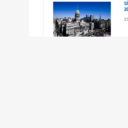
S
2
2
S
2
2
A
1