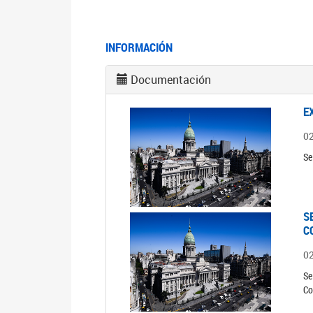
INFORMACIÓN
Documentación
E
0
Se
S
C
0
Se
Co