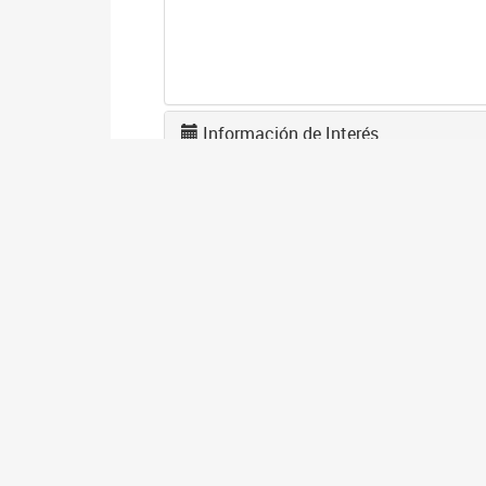
Información de Interés
L
F
1
El
en
co
I
D
1
El
gé