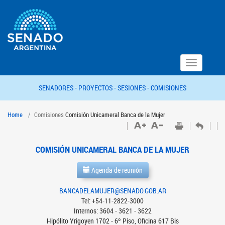
Toggle
navigation
SENADORES -
PROYECTOS -
SESIONES -
COMISIONES
Home
Comisiones
Comisión Unicameral Banca de la Mujer
COMISIÓN UNICAMERAL BANCA DE LA MUJER
Agenda de reunión
BANCADELAMUJER@SENADO.GOB.AR
Tel: +54-11-2822-3000
Internos: 3604 - 3621 - 3622
Hipólito Yrigoyen 1702 - 6º Piso, Oficina 617 Bis