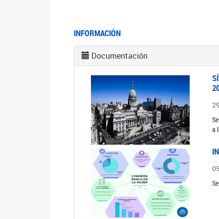
INFORMACIÓN
Documentación
S
2
2
Se
a 
I
0
Se