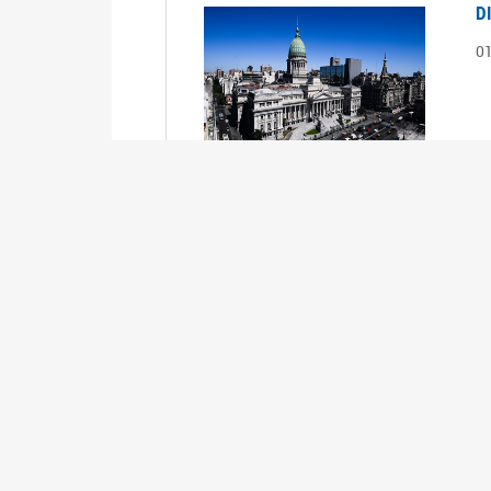
D
0
S
2
1
S
2
0