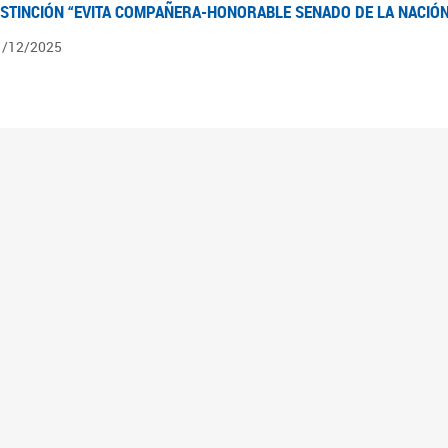
ISTINCIÓN “EVITA COMPAÑERA-HONORABLE SENADO DE LA NACIÓN
1/12/2025
ÍNTESIS INFORMATIVA DE LOS EXPEDIENTES PENDIENTES EN LA COM
025
3/10/2025
ÍNTESIS INFORMATIVA DE LOS EXPEDIENTES PENDIENTES EN LA COM
025
1/10/2025