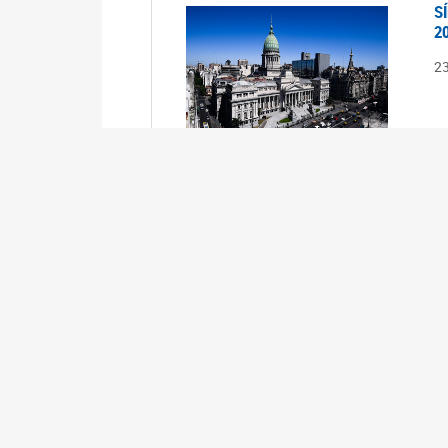
S
2
2
S
2
2
A
1