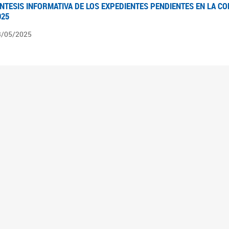
ÍNTESIS INFORMATIVA DE LOS EXPEDIENTES PENDIENTES EN LA COM
025
3/05/2025
ÍNTESIS INFORMATIVA DE LOS EXPEDIENTES PENDIENTES EN LA COM
025
1/05/2025
VANCES LEGISLATIVOS EN TEMÁTICAS DE GÉNERO A 2023
2/05/2025