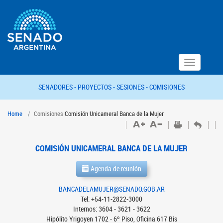
Toggle
navigation
SENADORES -
PROYECTOS -
SESIONES -
COMISIONES
Home
Comisiones
Comisión Unicameral Banca de la Mujer
COMISIÓN UNICAMERAL BANCA DE LA MUJER
Agenda de reunión
BANCADELAMUJER@SENADO.GOB.AR
Tel: +54-11-2822-3000
Internos: 3604 - 3621 - 3622
Hipólito Yrigoyen 1702 - 6º Piso, Oficina 617 Bis