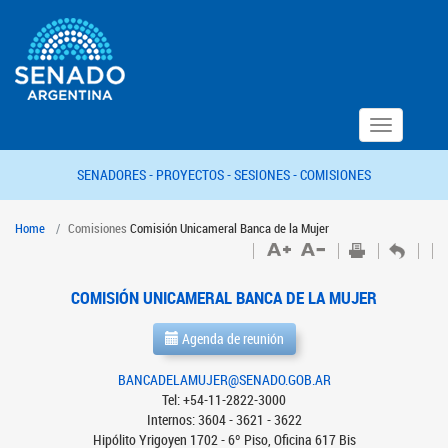
Toggle
navigation
SENADORES -
PROYECTOS -
SESIONES -
COMISIONES
Home
Comisiones
Comisión Unicameral Banca de la Mujer
COMISIÓN UNICAMERAL BANCA DE LA MUJER
Agenda de reunión
BANCADELAMUJER@SENADO.GOB.AR
Tel: +54-11-2822-3000
Internos: 3604 - 3621 - 3622
Hipólito Yrigoyen 1702 - 6º Piso, Oficina 617 Bis