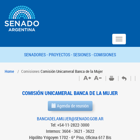
Toggle
navigation
SENADORES -
PROYECTOS -
SESIONES -
COMISIONES
Home
Comisiones
Comisión Unicameral Banca de la Mujer
COMISIÓN UNICAMERAL BANCA DE LA MUJER
Agenda de reunión
BANCADELAMUJER@SENADO.GOB.AR
Tel: +54-11-2822-3000
Internos: 3604 - 3621 - 3622
Hipólito Yrigoyen 1702 - 6º Piso, Oficina 617 Bis