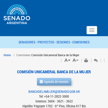
Toggle
navigation
SENADORES -
PROYECTOS -
SESIONES -
COMISIONES
Home
Comisiones
Comisión Unicameral Banca de la Mujer
COMISIÓN UNICAMERAL BANCA DE LA MUJER
Agenda de reunión
BANCADELAMUJER@SENADO.GOB.AR
Tel: +54-11-2822-3000
Internos: 3604 - 3621 - 3622
Hipólito Yrigoyen 1702 - 6º Piso, Oficina 617 Bis