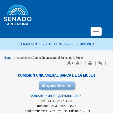
Toggle
navigation
SENADORES -
PROYECTOS -
SESIONES -
COMISIONES
Home
Comisiones
Comisión Unicameral Banca de la Mujer
COMISIÓN UNICAMERAL BANCA DE LA MUJER
Agenda de reunión
BANCADELAMUJER@SENADO.GOB.AR
Tel: +54-11-2822-3000
Internos: 3604 - 3621 - 3622
Hipólito Yrigoyen 1702 - 6º Piso, Oficina 617 Bis