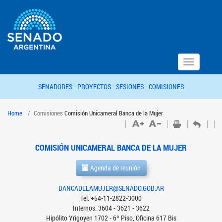
Toggle
navigation
SENADORES -
PROYECTOS -
SESIONES -
COMISIONES
Home
Comisiones
Comisión Unicameral Banca de la Mujer
COMISIÓN UNICAMERAL BANCA DE LA MUJER
Agenda de reunión
BANCADELAMUJER@SENADO.GOB.AR
Tel: +54-11-2822-3000
Internos: 3604 - 3621 - 3622
Hipólito Yrigoyen 1702 - 6º Piso, Oficina 617 Bis